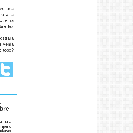
evó una
ho a la
extrema
bre las
ostrará
e venía
io topo?
a
obre
ra una
sempeño
iniones