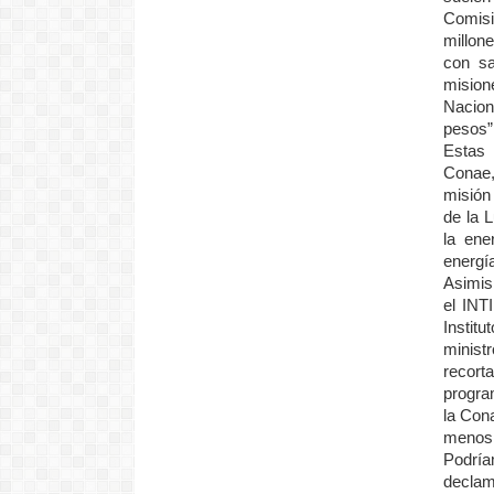
Comisi
millone
con sa
mision
Nacion
pesos”
Estas 
Conae,
misión
de la 
la ene
energía
Asimis
el INT
Instit
minist
recort
program
la Cona
menos 
Podría
declam