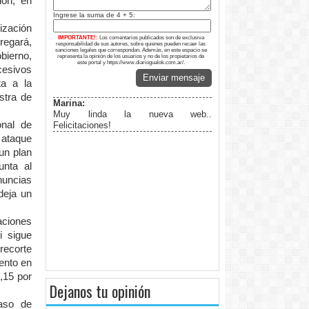
ión, en
Ingrese la suma de 4 + 5:
ización
IMPORTANTE!:
Los comentarios publicados son de exclusiva
regará,
responsabilidad de sus autores, sobre quienes pueden recaer las
sanciones legales que correspondan. Además, en este espacio se
bierno,
representa la opinión de los usuarios y no de los propietarios de
este portal y https://www.diariogualok.com.ar/.
cesivos
Enviar mensaje
ta a la
stra de
Marina:
Muy linda la nueva web..
onal de
Felicitaciones!
ataque
un plan
unta al
nuncias
deja un
aciones
i sigue
recorte
iento en
,15 por
Dejanos tu opinión
caso de