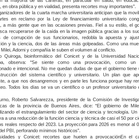
n la mayoría de las carteras, en particular en salud, en educac
, en obra pública y en vialidad, presenta recortes muy importantes”.
ganizadores de la cuarta marcha universitaria anticipan que la movil
rtes en reclamo por la Ley de financiamiento universitario cong
o, a más gente que en las ocasiones previas. Fiel a su estilo, el go
sca recuperarse de la caída en la imagen pública gracias a los su
 de corrupción de sus funcionarios, redobla la apuesta y ajus
ión y la ciencia, dos de las áreas más golpeadas. Como una mue
 Milei, Adorni y compañía le suben el volumen al conflicto.
o Quiroga, bioinformático del Conicet y de la Universidad Naci
ba, observa: “Se siente como una provocación, como un 
ionado e intencional. No me quedan dudas de que el gobierno tiene 
trucción del sistema científico y universitario. Un plan que ap
te, a que nos desangremos y en parte les funciona porque hay re
teo. Todos los días se va un científico o un profesor universitario 
urno, Roberto Salvarezza, presidente de la Comisión de Investig
ficas de la provincia de Buenos Aires, dice: “El gobierno de Mile
dizando el estrangulamiento del sector de ciencia y tecnología. Un 
va a una reducción de la función ciencia y técnica de casi el 50 por c
os reales respecto del 2023. La proyección para 2026 es menor al 0
del PBI, perforando mínimos históricos”.
sidades y Conicet: recortes que huelen a provocaciónEn el 