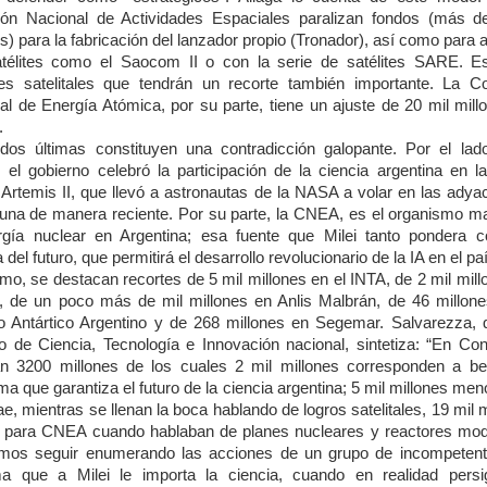
ón Nacional de Actividades Espaciales paralizan fondos (más d
s) para la fabricación del lanzador propio (Tronador), así como para
télites como el Saocom II o con la serie de satélites SARE. Es
es satelitales que tendrán un recorte también importante. La C
al de Energía Atómica, por su parte, tiene un ajuste de 20 mil mill
.
dos últimas constituyen una contradicción galopante. Por el lad
 el gobierno celebró la participación de la ciencia argentina en la
 Artemis II, que llevó a astronautas de la NASA a volar en las adya
Luna de manera reciente. Por su parte, la CNEA, es el organismo m
rgía nuclear en Argentina; esa fuente que Milei tanto pondera 
 del futuro, que permitirá el desarrollo revolucionario de la IA en el pa
mo, se destacan recortes de 5 mil millones en el INTA, de 2 mil mill
I, de un poco más de mil millones en Anlis Malbrán, de 46 millone
uto Antártico Argentino y de 268 millones en Segemar. Salvarezza, 
ro de Ciencia, Tecnología e Innovación nacional, sintetiza: “En Con
an 3200 millones de los cuales 2 mil millones corresponden a be
a que garantiza el futuro de la ciencia argentina; 5 mil millones me
e, mientras se llenan la boca hablando de logros satelitales, 19 mil 
para CNEA cuando hablaban de planes nucleares y reactores mod
mos seguir enumerando las acciones de un grupo de incompeten
a que a Milei le importa la ciencia, cuando en realidad pers