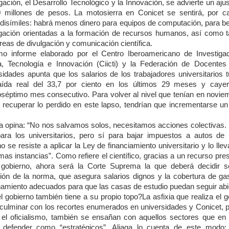
gación, el Desarrollo Tecnológico y la Innovación, se advierte un ajus
 millones de pesos. La motosierra en Conicet se sentirá, por c
 disímiles: habrá menos dinero para equipos de computación, para b
igación orientadas a la formación de recursos humanos, así como 
reas de divulgación y comunicación científica.
imo informe elaborado por el Centro Iberoamericano de Investiga
a, Tecnología e Innovación (Ciicti) y la Federación de Docentes
sidades apunta que los salarios de los trabajadores universitarios t
ída real del 33,7 por ciento en los últimos 29 meses y caye
séptimo mes consecutivo. Para volver al nivel que tenían en novie
 recuperar lo perdido en este lapso, tendrían que incrementarse un
a opina: “No nos salvamos solos, necesitamos acciones colectivas.
para los universitarios, pero sí para bajar impuestos a autos de l
o se resiste a aplicar la Ley de financiamiento universitario y lo lle
imas instancias”. Como refiere el científico, gracias a un recurso pr
 gobierno, ahora será la Corte Suprema la que deberá decidir s
ción de la norma, que asegura salarios dignos y la cobertura de ga
namiento adecuados para que las casas de estudio puedan seguir abi
l gobierno también tiene a su propio topo?La asfixia que realiza el 
 culminar con los recortes enumerados en universidades y Conicet, p
el oficialismo, también se ensañan con aquellos sectores que en 
 defender como “estratégicos”. Aliaga lo cuenta de este modo: