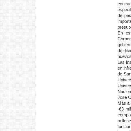
educac
especif
de pes
import
presup
En est
Corpor
gobiern
de dife
nuevos
Las in
en inf
de San
Univer
Univer
Nacion
José C
Más all
-63 mi
compon
millo
funcio