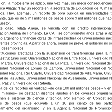
ión, la motosierra se aplicó, una vez más, sin medir consecuencias.
ica Aliaga: “Hay un recorte en la secretaría de Educación de 78 mil 
os. Hay, además, un recorte de obra pública en universidades 
ante, que es de 5 mil millones de pesos sobre 9 mil millones que habí
uesto”.
e caso, relata Aliaga, se vincula con un crédito internaciona
ación Andina de Fomento. La CAF se comprometió años atrás a ap
o argentino a financiar obras de infraestructura de universidades na
rentes provincias. A partir de ahora, según se prevé, el gobierno no so
 desembolsos.
stituciones afectadas con la suspensión de transferencias para la in
raestructuras son: Universidad Nacional de Entre Ríos, Universidad N
 Martín, Universidad Nacional de La Plata, Universidad Nacional del L
sidad Nacional de Lomas de Zamora, Universidad Nacional del No
sidad Nacional Río Cuarto, Universidad Nacional de Villa María, Univ
al de las Artes, Universidad Nacional de Avellaneda, Universidad N
. Paz y Universidad de Rafaela.
á de los recortes en vialidad --de casi 100 mil millones pesos-- y en
l millones-- se destacan distintos ajustes en los diversos organis
en el sistema de ciencia y técnica. Por ejemplo, en Conicet so
nes de pesos (que equivale a un 10 por ciento de las parti
namiento del organismo) y en la Agencia Nacional de Promoció