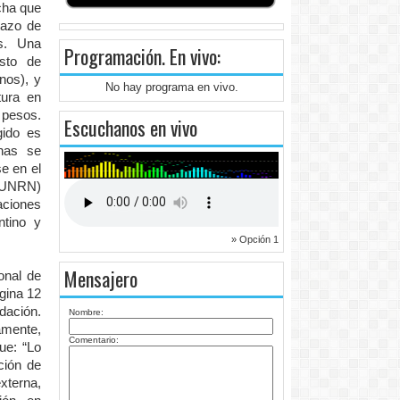
cha que
tazo de
s. Una
Programación
. En vivo:
esto de
nos), y
No hay programa en vivo.
tura en
 pesos.
Escuchanos en vivo
gido es
onas se
e en el
 (UNRN)
aciones
ntino y
» Opción 1
Mensajero
onal de
gina 12
dación.
Nombre:
amente,
Comentario:
ue: “Lo
ción de
xterna,