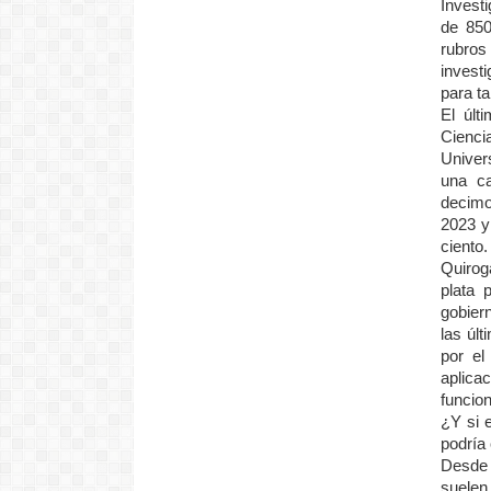
Investi
de 850
rubros
invest
para ta
El últ
Cienci
Univer
una ca
decimo
2023 y
ciento.
Quirog
plata 
gobiern
las últ
por el
aplica
funcio
¿Y si e
podría
Desde 
suelen