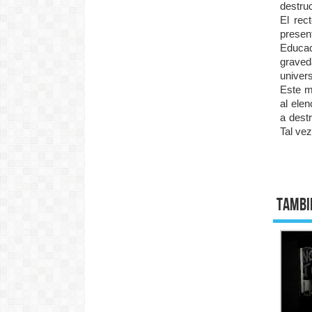
destruc
El rec
presen
Educac
graved
univers
Este m
al ele
a destr
Tal vez
Tambi