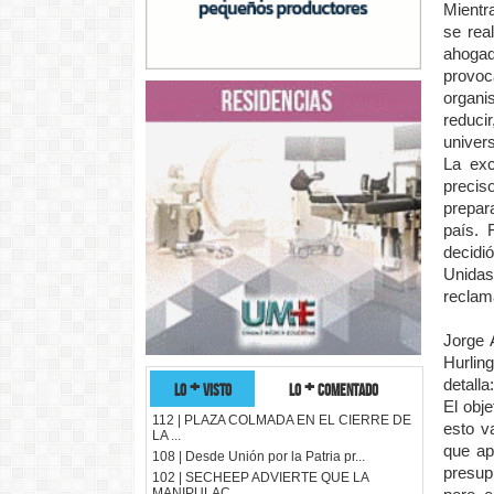
Mientr
se rea
ahoga
provoc
organi
reduci
univer
La exc
precis
prepar
país. 
decidi
Unidas
reclam
Jorge 
Hurlin
lo + visto
lo + comentado
detall
El obj
112 | PLAZA COLMADA EN EL CIERRE DE
esto v
LA ...
que ap
108 | Desde Unión por la Patria pr...
presup
102 | SECHEEP ADVIERTE QUE LA
MANIPULAC...