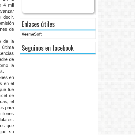
e 4 mil
 avanzar
 decir,
Enlaces útiles
omisión
ones de
VeemeSoft
o de la
Seguinos en facebook
 última
cencias
adre de
como la
ís.
ones en
s en el
que fue
icet se
cas, el
nos para
millones
ulares.
tes que
igue su