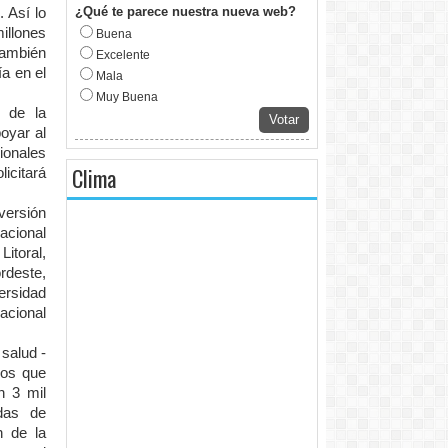
¿Qué te parece nuestra nueva web?
 Así lo
millones
Buena
también
Excelente
a en el
Mala
Muy Buena
l de la
Votar
oyar al
cionales
Clima
licitará
versión
acional
itoral,
rdeste,
ersidad
acional
 salud -
mos que
n 3 mil
das de
n de la