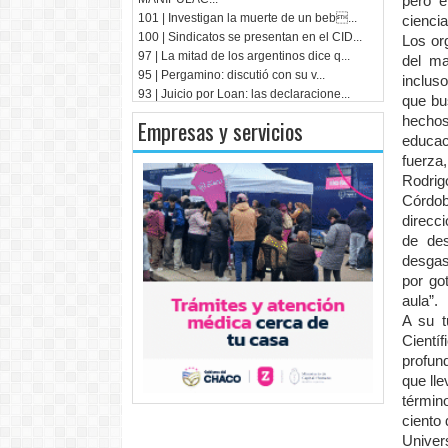
pero e
101 | Investigan la muerte de un beb...
ciencia
100 | Sindicatos se presentan en el CID...
Los or
97 | La mitad de los argentinos dice q...
del ma
95 | Pergamino: discutió con su v...
inclus
93 | Juicio por Loan: las declaracione...
que bu
hechos
Empresas y servicios
educac
fuerza,
Rodrig
Córdo
direcc
de des
desgas
por go
aula”.
A su t
Cientí
profun
que lle
términ
ciento 
Univer