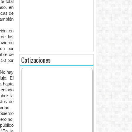
te total
aso, en
ecas de
también
ción en
 de las
uvieron
ron por
mbre de
Cotizaciones
 50 por
 No hay
ujo. El
va hasta
esentado
obre la
stos de
ertas.
gobierno
ero no.
público
 “En la