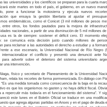
as las universidades y los científicos se preparan para la cuarta mar
lizará este martes en todo el país, el gobierno, en un nuevo mano
do, pone a funcionar la motosierra y ejecuta nuevos recorte
ación que ensaya la gestión libertaria al ajustar el presupu
smos emblemáticos, como el Conicet (3 mil millones de pesos me
r, entre otros, los fondos pautados para la mejora de infraestruc
sidades nacionales, a partir de una disminución de 5 mil millones de
usa es la de siempre: sostener el déficit cero. El momento ele
o: se comunica esta decisión justo cuando millones de pers
an para reclamar a las autoridades el derecho a estudiar y a formars
Frente a ese escenario, la Universidad Nacional de Río Negro
ó internacionalizar el conflicto y presentó una denunció ante N
 para advertir sobre el deterioro del sistema universitario arge
ar una intervención.
Aliaga, físico y secretario de Planeamiento de la Universidad Naci
gham, relata los recortes de forma pormenorizada. En diálogo con Pá
a: “Es una medida tomada como consecuencia de la baja en la recau
etivo es que los organismos no gasten y no haya déficit fiscal. Obvi
a a repercutir más todavía en el funcionamiento del sistema”. Y sig
areció este lunes en el Boletín Oficial se traduce en una modifica
uesto que agrega algunas partidas en Anses y en el pago de deuda e