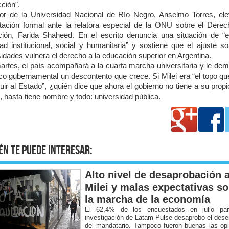
ción”.
tor de la Universidad Nacional de Río Negro, Anselmo Torres, el
tación formal ante la relatora especial de la ONU sobre el Derec
ión, Farida Shaheed. En el escrito denuncia una situación de “
ad institucional, social y humanitaria” y sostiene que el ajuste so
idades vulnera el derecho a la educación superior en Argentina.
artes, el país acompañará a la cuarta marcha universitaria y le dem
nco gubernamental un descontento que crece. Si Milei era “el topo qu
uir al Estado”, ¿quién dice que ahora el gobierno no tiene a su prop
, hasta tiene nombre y todo: universidad pública.
én te puede interesar:
Alto nivel de desaprobación 
Milei y malas expectativas s
la marcha de la economía
El 62,4% de los encuestados en julio pa
investigación de Latam Pulse desaprobó el de
del mandatario. Tampoco fueron buenas las op