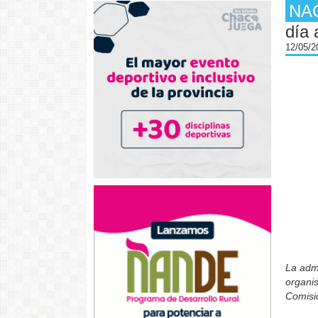
NA
día 
12/05/
La admi
organis
Comisi