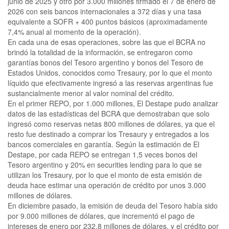
junio de 2025 y otro por 3.000 millones firmado el 7 de enero de
2026 con seis bancos internacionales a 372 días y una tasa
equivalente a SOFR + 400 puntos básicos (aproximadamente
7,4% anual al momento de la operación).
En cada una de esas operaciones, sobre las que el BCRA no
brindó la totalidad de la información, se entregaron como
garantías bonos del Tesoro argentino y bonos del Tesoro de
Estados Unidos, conocidos como Tresaury, por lo que el monto
líquido que efectivamente ingresó a las reservas argentinas fue
sustancialmente menor al valor nominal del crédito.
En el primer REPO, por 1.000 millones, El Destape pudo analizar
datos de las estadísticas del BCRA que demostraban que solo
ingresó como reservas netas 800 millones de dólares, ya que el
resto fue destinado a comprar los Tresaury y entregados a los
bancos comerciales en garantía. Según la estimación de El
Destape, por cada REPO se entregan 1,5 veces bonos del
Tesoro argentino y 20% en securities lending para lo que se
utilizan los Tresaury, por lo que el monto de esta emisión de
deuda hace estimar una operación de crédito por unos 3.000
millones de dólares.
En diciembre pasado, la emisión de deuda del Tesoro había sido
por 9.000 millones de dólares, que incrementó el pago de
intereses de enero por 232,8 millones de dólares, y el crédito por