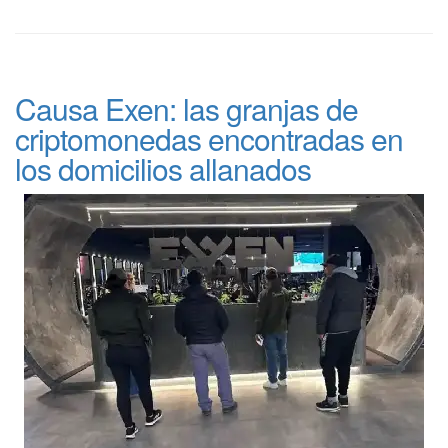
Causa Exen: las granjas de
criptomonedas encontradas en
los domicilios allanados