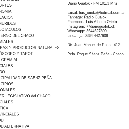
Diario Gualok - FM 101.3 Mhz
ORTES
NOMIA
Email: luis_orieta@hotmail.com.ar
Fanpage: Radio Gualok
CACIÓN
Facebook: Luis Alberto Orieta
MERIDES
Instagram: @diariogualok.ok
ECTACULOS
Whatsapp: 3644627800
IERNO DEL CHACO
Linea fija: 0364 4427608
MIALES
Dir: Juan Manuel de Rosas 412
RBAS Y PRODUCTOS NATURALES
ÓSCOPO Y TAROT
Pcia. Roque Sáenz Peña - Chaco
O GREMIAL
CIALES
DO
ICIPALIDAD DE SAENZ PEÑA
ICIPIOS
IONALES
R LEGISLATIVO del CHACO
CIALES
TICA
VINCIALES
UD
UD ALTERNATIVA