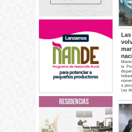
Las
vol
man
nac
Mientr
la Pro
dispa
hidran
número
a pesa
Ley de