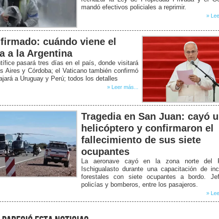
mandó efectivos policiales a reprimir.
» Lee
firmado: cuándo viene el
a a la Argentina
tífice pasará tres días en el país, donde visitará
 Aires y Córdoba; el Vaticano también confirmó
ajará a Uruguay y Perú; todos los detalles
» Leer más...
Tragedia en San Juan: cayó 
helicóptero y confirmaron el
fallecimiento de sus siete
ocupantes
La aeronave cayó en la zona norte del 
Ischigualasto durante una capacitación de in
forestales con siete ocupantes a bordo. Je
policías y bomberos, entre los pasajeros.
» Lee