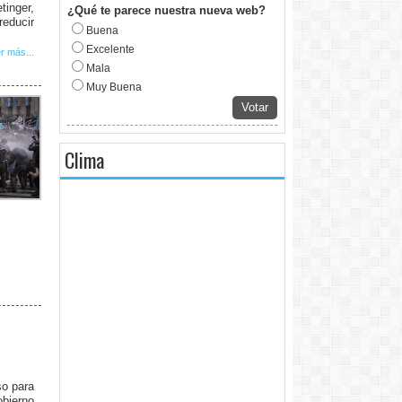
tinger,
¿Qué te parece nuestra nueva web?
reducir
Buena
Excelente
r más...
Mala
Muy Buena
Votar
Clima
o para
bierno