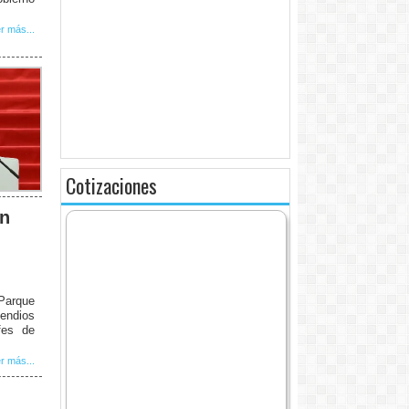
r más...
Cotizaciones
un
Parque
cendios
fes de
r más...