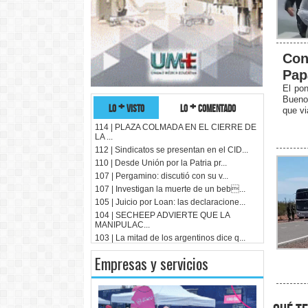
Con
Pap
El pon
Buenos
lo + visto
lo + comentado
que vi
114 | PLAZA COLMADA EN EL CIERRE DE
LA ...
112 | Sindicatos se presentan en el CID...
110 | Desde Unión por la Patria pr...
107 | Pergamino: discutió con su v...
107 | Investigan la muerte de un beb...
105 | Juicio por Loan: las declaracione...
104 | SECHEEP ADVIERTE QUE LA
MANIPULAC...
103 | La mitad de los argentinos dice q...
Empresas y servicios