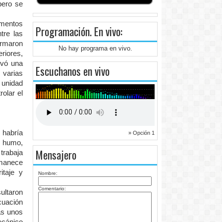
pero se
amentos
Programación
. En vivo:
tre las
ormaron
No hay programa en vivo.
riores,
ivó una
Escuchanos en vivo
 varias
 unidad
olar el
 habría
» Opción 1
e humo,
Mensajero
 trabaja
rmanece
itaje y
Nombre:
Comentario:
ultaron
cuación
as unos
ecánico