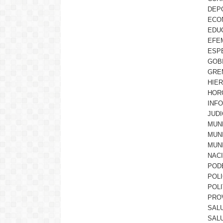
DEP
ECO
EDU
EFE
ESP
GOB
GRE
HIE
HOR
INF
JUDI
MUN
MUN
MUN
NAC
PODE
POLI
POLI
PRO
SAL
SAL