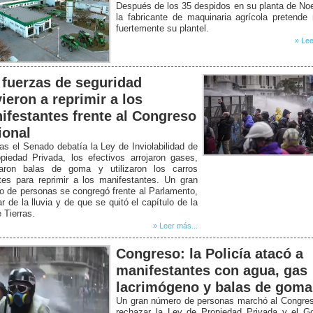
Después de los 35 despidos en su planta de Noe
la fabricante de maquinaria agrícola pretende 
fuertemente su plantel.
» Lee
 fuerzas de seguridad
vieron a reprimir a los
ifestantes frente al Congreso
ional
as el Senado debatía la Ley de Inviolabilidad de
piedad Privada, los efectivos arrojaron gases,
raron balas de goma y utilizaron los carros
tes para reprimir a los manifestantes. Un gran
 de personas se congregó frente al Parlamento,
r de la lluvia y de que se quitó el capítulo de la
 Tierras.
» Leer más...
Congreso: la Policía atacó a
manifestantes con agua, gas
lacrimógeno y balas de goma
Un gran número de personas marchó al Congres
rechazar la Ley de Propiedad Privada y el Go