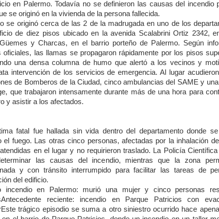
ficio en Palermo. Todavía no se definieron las causas del incendio 
e se originó en la vivienda de la persona fallecida.
go se originó cerca de las 2 de la madrugada en uno de los depart
ificio de diez pisos ubicado en la avenida Scalabrini Ortiz 2342, en
 Güemes y Charcas, en el barrio porteño de Palermo. Según inf
s oficiales, las llamas se propagaron rápidamente por los pisos supe
ndo una densa columna de humo que alertó a los vecinos y mot
ata intervención de los servicios de emergencia. Al lugar acudieron
ones de Bomberos de la Ciudad, cinco ambulancias del SAME y una
age, que trabajaron intensamente durante más de una hora para contr
ro y asistir a los afectados.
tima fatal fue hallada sin vida dentro del departamento donde se
do el fuego. Las otras cinco personas, afectadas por la inhalación d
atendidas en el lugar y no requirieron traslado. La Policía Científica
eterminar las causas del incendio, mientras que la zona pe
nada y con tránsito interrumpido para facilitar las tareas de per
ción del edificio.
o incendio en Palermo: murió una mujer y cinco personas res
sAntecedente reciente: incendio en Parque Patricios con eva
rEste trágico episodio se suma a otro siniestro ocurrido hace apen
en el barrio de Parque Patricios, donde un incendio en un taller m