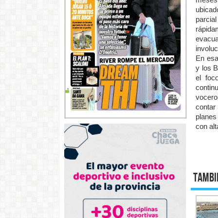
ubicad
parcia
rápida
evacu
involu
En esa
y los 
el foc
contin
vocero
contar
planes
con al
Tambi