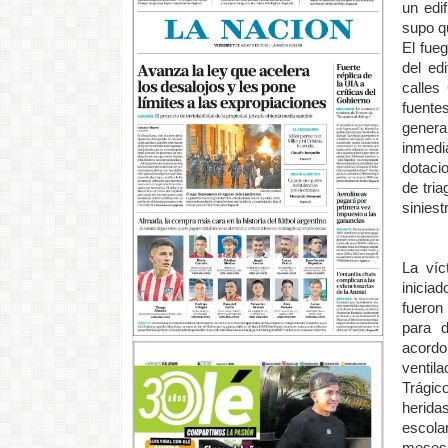
un edi
supo qu
El fue
del ed
calles
fuente
genera
inmedi
dotaci
de tri
siniest
La víc
inicia
fueron 
para d
acordo
ventila
Trágic
herida
escola
meses 