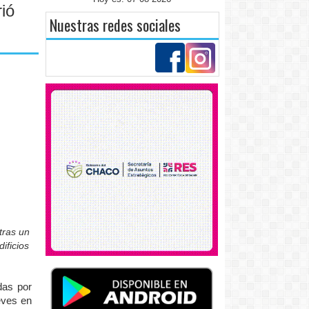
ió
Nuestras redes sociales
tras un
ificios
das por
eves en