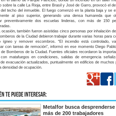
o sobre la calle La Rioja, entre Brasil y José de Garro, provocó el d
l del techo del inmueble. El fuego comenzó en la planta baja y se e
mente al piso superior, generando una densa humareda que o
ar preventivamente dos escuelas linderas, con más de 150 pe
cradas.
 ocasión, también fueron asistidas cinco personas por inhalación d
Bomberos de la Ciudad debieron trabajar durante varias horas para co
o ígneo y remover escombros. “El incendio está controlado, 
uar con tareas de remoción”, informó en ese momento Diego Pablo
 de Bomberos de la Ciudad. Fuentes oficiales recordaron la importa
 con matafuegos en condiciones, salidas de emergencia señali
 de evacuación actualizados, puntualmente en edificios de muchos 
ta densidad de ocupación.
én te puede interesar:
Metalfor busca desprenderse
más de 200 trabajadores