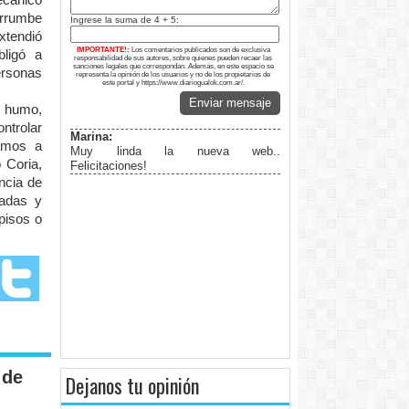
errumbe
Ingrese la suma de 4 + 5:
xtendió
IMPORTANTE!:
Los comentarios publicados son de exclusiva
bligó a
responsabilidad de sus autores, sobre quienes pueden recaer las
sanciones legales que correspondan. Además, en este espacio se
rsonas
representa la opinión de los usuarios y no de los propietarios de
este portal y https://www.diariogualok.com.ar/.
Enviar mensaje
e humo,
ntrolar
Marina:
vamos a
Muy linda la nueva web..
 Coria,
Felicitaciones!
ncia de
zadas y
pisos o
 de
Dejanos tu opinión