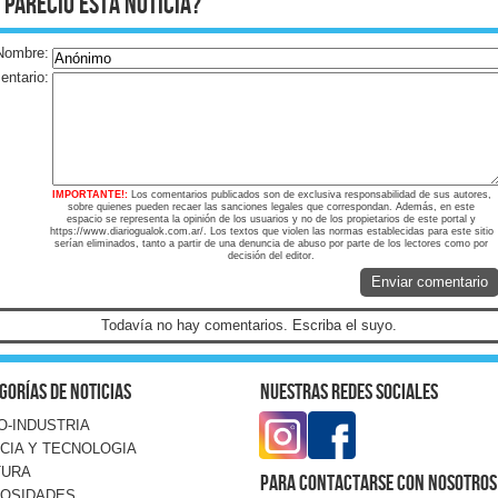
 pareció esta noticia?
Nombre:
ntario:
IMPORTANTE!:
Los comentarios publicados son de exclusiva responsabilidad de sus autores,
sobre quienes pueden recaer las sanciones legales que correspondan. Además, en este
espacio se representa la opinión de los usuarios y no de los propietarios de este portal y
https://www.diariogualok.com.ar/. Los textos que violen las normas establecidas para este sitio
serían eliminados, tanto a partir de una denuncia de abuso por parte de los lectores como por
decisión del editor.
Enviar comentario
Todavía no hay comentarios. Escriba el suyo.
gorías de noticias
Nuestras redes sociales
O-INDUSTRIA
CIA Y TECNOLOGIA
TURA
Para contactarse con nosotros
IOSIDADES