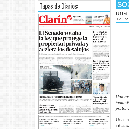
SO
Tapas de Diarios:
una 
06/11/
Una muj
incendi
porteño
Una mu
inhala