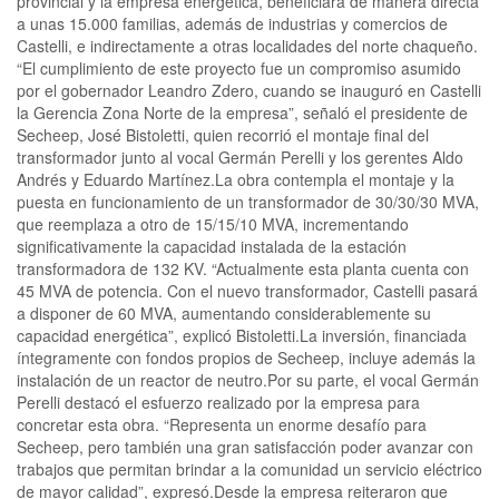
provincial y la empresa energética, beneficiará de manera directa
a unas 15.000 familias, además de industrias y comercios de
Castelli, e indirectamente a otras localidades del norte chaqueño.
“El cumplimiento de este proyecto fue un compromiso asumido
por el gobernador Leandro Zdero, cuando se inauguró en Castelli
la Gerencia Zona Norte de la empresa”, señaló el presidente de
Secheep, José Bistoletti, quien recorrió el montaje final del
transformador junto al vocal Germán Perelli y los gerentes Aldo
Andrés y Eduardo Martínez.La obra contempla el montaje y la
puesta en funcionamiento de un transformador de 30/30/30 MVA,
que reemplaza a otro de 15/15/10 MVA, incrementando
significativamente la capacidad instalada de la estación
transformadora de 132 KV. “Actualmente esta planta cuenta con
45 MVA de potencia. Con el nuevo transformador, Castelli pasará
a disponer de 60 MVA, aumentando considerablemente su
capacidad energética”, explicó Bistoletti.La inversión, financiada
íntegramente con fondos propios de Secheep, incluye además la
instalación de un reactor de neutro.Por su parte, el vocal Germán
Perelli destacó el esfuerzo realizado por la empresa para
concretar esta obra. “Representa un enorme desafío para
Secheep, pero también una gran satisfacción poder avanzar con
trabajos que permitan brindar a la comunidad un servicio eléctrico
de mayor calidad”, expresó.Desde la empresa reiteraron que