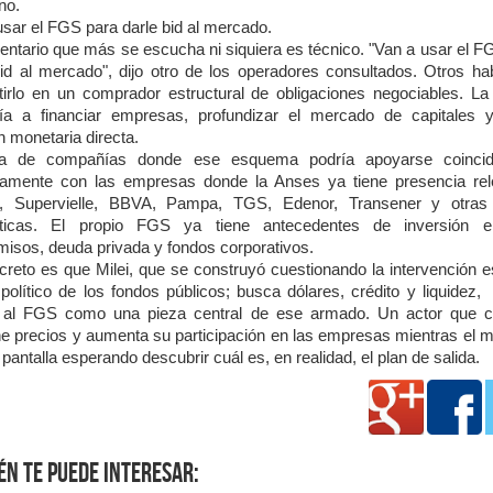
no.
usar el FGS para darle bid al mercado.
entario que más se escucha ni siquiera es técnico. "Van a usar el F
bid al mercado", dijo otro de los operadores consultados. Otros ha
tirlo en un comprador estructural de obligaciones negociables. La
ía a financiar empresas, profundizar el mercado de capitales y
n monetaria directa.
sta de compañías donde ese esquema podría apoyarse coincid
tamente con las empresas donde la Anses ya tiene presencia rel
a, Supervielle, BBVA, Pampa, TGS, Edenor, Transener y otras
éticas. El propio FGS ya tiene antecedentes de inversión 
omisos, deuda privada y fondos corporativos.
creto es que Milei, que se construyó cuestionando la intervención es
 político de los fondos públicos; busca dólares, crédito y liquidez,
ar al FGS como una pieza central de ese armado. Un actor que 
ne precios y aumenta su participación en las empresas mientras el 
 pantalla esperando descubrir cuál es, en realidad, el plan de salida.
én te puede interesar: