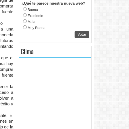
egia de
¿Qué te parece nuestra nueva web?
comprar
Buena
 fuente
Excelente
Mala
lo
Muy Buena
ica una
Votar
 moneda
futuros
untando
Clima
 que el
pra hoy
comprar
 fuente
ener la
cceso a
olver a
édito y
nte. El
ones en
o de la