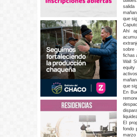
utilit
salida
mañana
que si
Caputo
Ahí ap
acumul
extran
sobre 
fichas 
Wall S
equity
activo
mañana
que si
En Bue
remone
despac
dispar
liquide
El pro
fondo 
marzo 