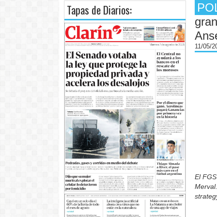
PO
Tapas de Diarios:
gra
Ans
11/05/
El FGS
Merval.
strateg