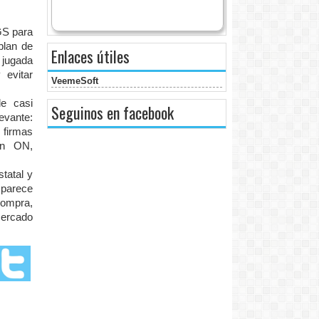
GS para
blan de
Enlaces útiles
 jugada
 evitar
VeemeSoft
e casi
Seguinos en facebook
evante:
 firmas
en ON,
tatal y
 parece
compra,
mercado