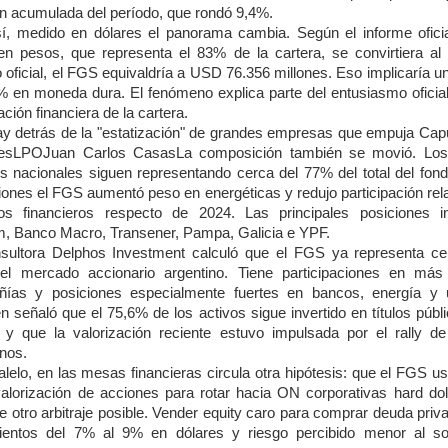
ión acumulada del período, que rondó 9,4%.
í, medido en dólares el panorama cambia. Según el informe oficial
en pesos, que representa el 83% de la cartera, se convirtiera al 
 oficial, el FGS equivaldría a USD 76.356 millones. Eso implicaría u
% en moneda dura. El fenómeno explica parte del entusiasmo oficial
ación financiera de la cartera.
y detrás de la "estatización" de grandes empresas que empuja Cap
esLPOJuan Carlos CasasLa composición también se movió. Los 
os nacionales siguen representando cerca del 77% del total del fond
iones el FGS aumentó peso en energéticas y redujo participación rela
ios financieros respecto de 2024. Las principales posiciones i
m, Banco Macro, Transener, Pampa, Galicia e YPF.
sultora Delphos Investment calculó que el FGS ya representa ce
l mercado accionario argentino. Tiene participaciones en má
ías y posiciones especialmente fuertes en bancos, energía y uti
n señaló que el 75,6% de los activos sigue invertido en títulos públi
 y que la valorización reciente estuvo impulsada por el rally d
nos.
alelo, en las mesas financieras circula otra hipótesis: que el FGS us
valorización de acciones para rotar hacia ON corporativas hard doll
e otro arbitraje posible. Vender equity caro para comprar deuda priv
ientos del 7% al 9% en dólares y riesgo percibido menor al s