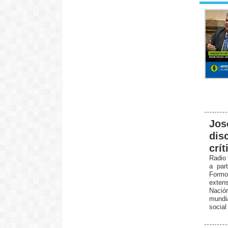
Jos
dis
crí
Radio 
a part
Form
exten
Nació
mundia
social