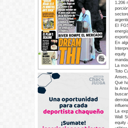
1.206 
porció
sector
argenti
El FGS
energí
exporta
En alg
Interp
equity
manda 
La mov
Toto C
Anses,
Qué ha
la Ans
buscan
derrot
influen
La exp
Wall S
equity