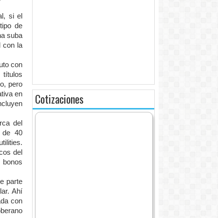
, si el
tipo de
na suba
 con la
uto con
títulos
o, pero
tiva en
Cotizaciones
ncluyen
rca del
s de 40
lities.
cos del
e bonos
e parte
ar. Ahí
ada con
oberano