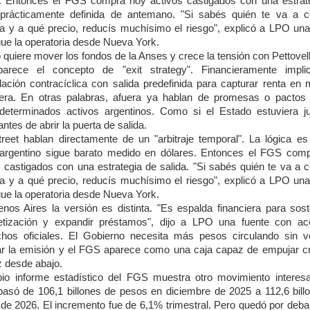
ies. Entonces el FGS compra hoy activos castigados con una estrat
 prácticamente definida de antemano. "Si sabés quién te va a 
 y a qué precio, reducís muchísimo el riesgo", explicó a LPO una
gue la operatoria desde Nueva York.
 quiere mover los fondos de la Anses y crece la tensión con Pettovel
arece el concepto de "exit strategy". Financieramente impl
ación contracíclica con salida predefinida para capturar renta en
jera. En otras palabras, afuera ya hablan de promesas o pactos 
determinados activos argentinos. Como si el Estado estuviera j
antes de abrir la puerta de salida.
treet hablan directamente de un "arbitraje temporal". La lógica es
 argentino sigue barato medido en dólares. Entonces el FGS com
s castigados con una estrategia de salida. "Si sabés quién te va a 
 y a qué precio, reducís muchísimo el riesgo", explicó a LPO una
gue la operatoria desde Nueva York.
nos Aires la versión es distinta. "Es espalda financiera para sost
tización y expandir préstamos", dijo a LPO una fuente con a
hos oficiales. El Gobierno necesita más pesos circulando sin v
ar la emisión y el FGS aparece como una caja capaz de empujar cr
z desde abajo.
pio informe estadístico del FGS muestra otro movimiento interesa
pasó de 106,1 billones de pesos en diciembre de 2025 a 112,6 bill
de 2026. El incremento fue de 6,1% trimestral. Pero quedó por debaj