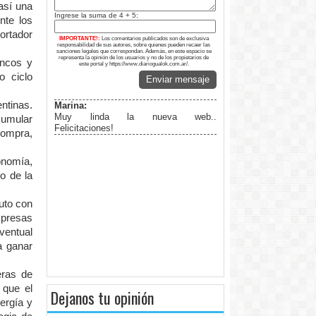
así una
Ingrese la suma de 4 + 5:
nte los
ortador
IMPORTANTE!:
Los comentarios publicados son de exclusiva
responsabilidad de sus autores, sobre quienes pueden recaer las
sanciones legales que correspondan. Además, en este espacio se
representa la opinión de los usuarios y no de los propietarios de
ancos y
este portal y https://www.diariogualok.com.ar/.
o ciclo
Enviar mensaje
ntinas.
Marina:
Muy linda la nueva web..
cumular
Felicitaciones!
compra,
onomía,
o de la
uto con
mpresas
ventual
a ganar
eras de
 que el
Dejanos tu opinión
ergía y