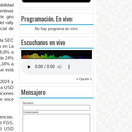
bilidad
entinas
Programación
. En vivo:
te giro
l rally
cial de
No hay programa en vivo.
Escuchanos en vivo
 la SEC
n en La
16,8% a
 de 24%
3,34% a
ue está
» Opción 1
 2024 y
e a USD
Mensajero
iciones
re once
Nombre:
Comentario:
encias.
el FGS.
GS USD