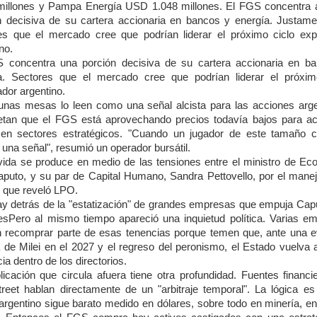
millones y Pampa Energía USD 1.048 millones. El FGS concentra 
n decisiva de su cartera accionaria en bancos y energía. Justame
es que el mercado cree que podrían liderar el próximo ciclo exp
no.
 concentra una porción decisiva de su cartera accionaria en b
a. Sectores que el mercado cree que podrían liderar el próxim
dor argentino.
unas mesas lo leen como una señal alcista para las acciones arge
retan que el FGS está aprovechando precios todavía bajos para a
 en sectores estratégicos. "Cuando un jugador de este tamaño 
una señal", resumió un operador bursátil.
ida se produce en medio de las tensiones entre el ministro de Ec
aputo, y su par de Capital Humano, Sandra Pettovello, por el manej
 que reveló LPO.
y detrás de la "estatización" de grandes empresas que empuja Cap
esPero al mismo tiempo apareció una inquietud política. Varias e
 recomprar parte de esas tenencias porque temen que, ante una e
a de Milei en el 2027 y el regreso del peronismo, el Estado vuelva 
cia dentro de los directorios.
licación que circula afuera tiene otra profundidad. Fuentes financi
treet hablan directamente de un "arbitraje temporal". La lógica es
 argentino sigue barato medido en dólares, sobre todo en minería, en