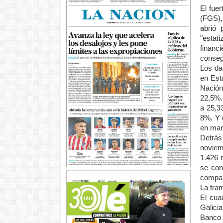
El fue
(FGS),
abrió 
"estat
financ
conseg
Los da
en Est
Nación
22,5%.
a 25,3
8%. Y 
en man
Detrás
noviem
1.426 
se con
compa
La tra
El cua
Galici
Banco