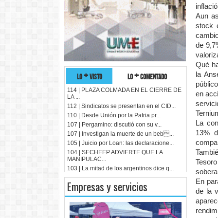
inflac
Aun as
stock 
cambio
de 9,7
valoriz
Qué ha
lo + visto
lo + comentado
la Ans
públic
114 | PLAZA COLMADA EN EL CIERRE DE
en acc
LA ...
servic
112 | Sindicatos se presentan en el CID...
Terniu
110 | Desde Unión por la Patria pr...
La con
107 | Pergamino: discutió con su v...
13% de
107 | Investigan la muerte de un beb...
compañ
105 | Juicio por Loan: las declaracione...
Tambié
104 | SECHEEP ADVIERTE QUE LA
MANIPULAC...
Tesoro
103 | La mitad de los argentinos dice q...
sobera
En par
Empresas y servicios
de la 
aparec
rendim