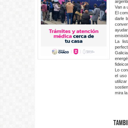
argenti
Van a 
El com
darle 
conver
ayudar
emisió
La li
perfec
Galici
energ
fideic
Lo con
el uso
utiliz
sostie
mira la
Tambi