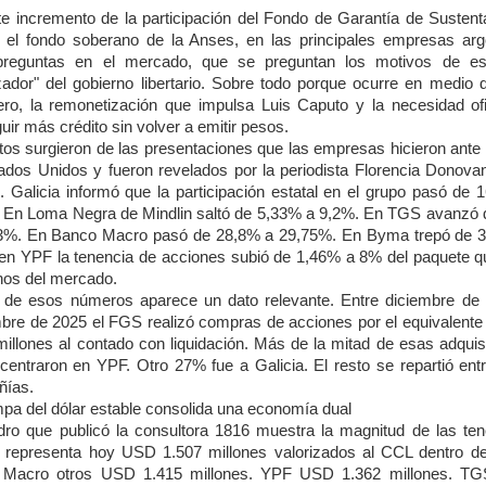
rte incremento de la participación del Fondo de Garantía de Sustenta
 el fondo soberano de la Anses, en las principales empresas arg
preguntas en el mercado, que se preguntan los motivos de es
izador" del gobierno libertario. Sobre todo porque ocurre en medio de
iero, la remonetización que impulsa Luis Caputo y la necesidad ofi
uir más crédito sin volver a emitir pesos.
tos surgieron de las presentaciones que las empresas hicieron ante
ados Unidos y fueron revelados por la periodista Florencia Donova
. Galicia informó que la participación estatal en el grupo pasó de 
 En Loma Negra de Mindlin saltó de 5,33% a 9,2%. En TGS avanzó
3%. En Banco Macro pasó de 28,8% a 29,75%. En Byma trepó de 
en YPF la tenencia de acciones subió de 1,46% a 8% del paquete q
os del mercado.
 de esos números aparece un dato relevante. Entre diciembre de
bre de 2025 el FGS realizó compras de acciones por el equivalent
millones al contado con liquidación. Más de la mitad de esas adquis
centraron en YPF. Otro 27% fue a Galicia. El resto se repartió ent
ñías.
mpa del dólar estable consolida una economía dual
dro que publicó la consultora 1816 muestra la magnitud de las ten
a representa hoy USD 1.507 millones valorizados al CCL dentro d
 Macro otros USD 1.415 millones. YPF USD 1.362 millones. T