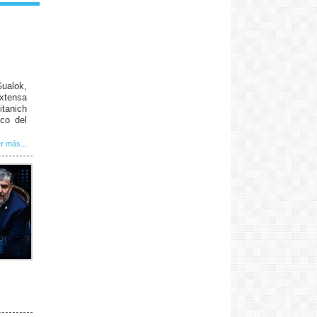
Gualok,
extensa
tanich
rco del
r más...