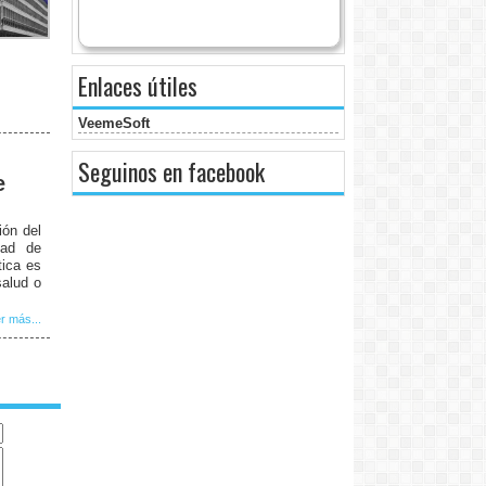
Enlaces útiles
VeemeSoft
Seguinos en facebook
e
ión del
dad de
tica es
salud o
r más...