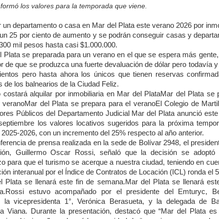
nformó los valores para la temporada que viene.
ar un departamento o casa en Mar del Plata este verano 2026 por inmob
 un 25 por ciento de aumento y se podrán conseguir casas y depart
300 mil pesos hasta casi $1.000.000.
l Plata se preparada para un verano en el que se espera más gente,
or de que se produzca una fuerte devaluación de dólar pero todavía y
entos pero hasta ahora los únicos que tienen reservas confirma
 de los balnearios de la Ciudad Feliz.
 costará alquilar por inmobiliaria en Mar del PlataMar del Plata se 
l veranoMar del Plata se prepara para el veranoEl Colegio de Martil
ores Públicos del Departamento Judicial Mar del Plata anunció este
septiembre los valores locativos sugeridos para la próxima tempo
 2025-2026, con un incremento del 25% respecto al año anterior.
ferencia de prensa realizada en la sede de Bolívar 2948, el president
ución, Guillermo Oscar Rossi, señaló que la decisión se adoptó
zo para que el turismo se acerque a nuestra ciudad, teniendo en cue
ación interanual por el Índice de Contratos de Locación (ICL) ronda el 
l Plata se llenará este fin de semana.Mar del Plata se llenará este
a.Rossi estuvo acompañado por el presidente del Emturyc, Be
, la vicepresidenta 1°, Verónica Berasueta, y la delegada de Ba
na Viana. Durante la presentación, destacó que “Mar del Plata es 