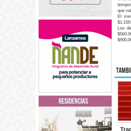
tempor
que va
El mes
$1.100
Los di
$560.0
$900.0
Tambi
Tra