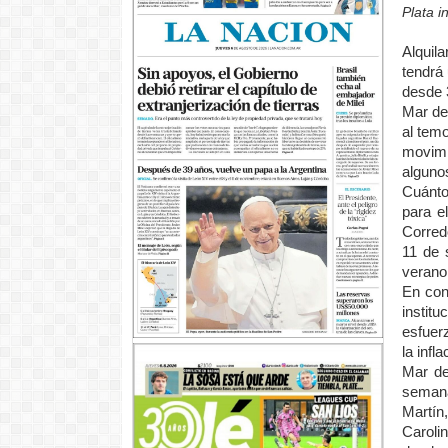
Plata i
Alquil
tendrá
desde 
Mar de
al tem
movimi
algunos
Cuánto
para e
Corred
11 de 
verano
En con
instit
esfuer
la infl
Mar de
seman
Martín
Caroli