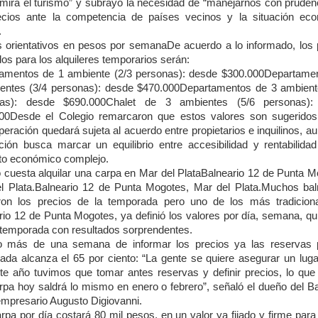
mira el turismo” y subrayó la necesidad de “manejarnos con pruden
ecios ante la competencia de países vecinos y la situación ec
.
s orientativos en pesos por semanaDe acuerdo a lo informado, los 
os para los alquileres temporarios serán:
amentos de 1 ambiente (2/3 personas): desde $300.000Departame
entes (3/4 personas): desde $470.000Departamentos de 3 ambient
nas): desde $690.000Chalet de 3 ambientes (5/6 personas):
00Desde el Colegio remarcaron que estos valores son sugerido
eración quedará sujeta al acuerdo entre propietarios e inquilinos, a
ación busca marcar un equilibrio entre accesibilidad y rentabilida
to económico complejo.
 cuesta alquilar una carpa en Mar del PlataBalneario 12 de Punta M
l Plata.Balneario 12 de Punta Mogotes, Mar del Plata.Muchos bal
eron los precios de la temporada pero uno de los más tradiciona
rio 12 de Punta Mogotes, ya definió los valores por día, semana, qu
temporada con resultados sorprendentes.
 más de una semana de informar los precios ya las reservas 
ada alcanza el 65 por ciento: “La gente se quiere asegurar un luga
te año tuvimos que tomar antes reservas y definir precios, lo que
rpa hoy saldrá lo mismo en enero o febrero”, señaló el dueño del Ba
 empresario Augusto Digiovanni.
rpa por día costará 80 mil pesos, en un valor ya fijado y firme para 