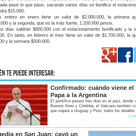
ada pase lo que pase, sacando varios días se bonifica el estacion
ldrá $15.000.
 entero en enero tiene un valor de $2.000.000, la primera q
.000 y la segunda, que es la más fuerte, 1.200.000 pesos.
ez días saldrán $800.000 con el estacionamiento bonificado y la
00. En tanto, en febrero el mes tiene un valor de $1.700.000, la q
00 y la semana $500.000.
én te puede interesar:
Confirmado: cuándo viene el
Papa a la Argentina
El pontífice pasará tres días en el país, donde v
Buenos Aires y Córdoba; el Vaticano también c
que viajará a Uruguay y Perú; todos los detalles
» Lee
gedia en San Juan: cayó un