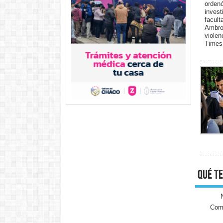
orde
inves
facul
Ambro
viole
Times
qué te
Come