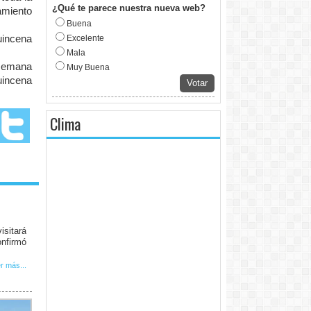
¿Qué te parece nuestra nueva web?
amiento
Buena
uincena
Excelente
Mala
 semana
Muy Buena
uincena
Votar
Clima
isitará
onfirmó
r más...