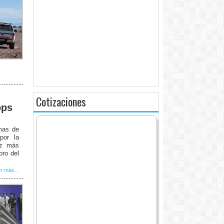
Cotizaciones
pps
rmas de
por la
ez más
oro del
r más...