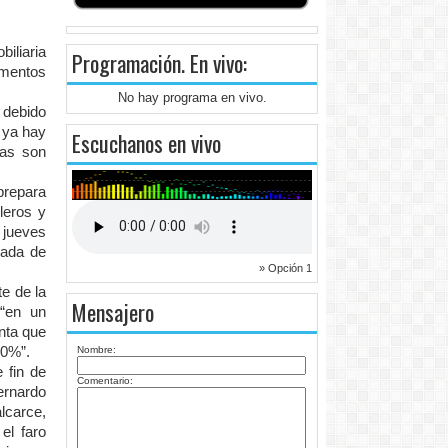
iliaria
Programación
. En vivo:
amentos
No hay programa en vivo.
 debido
 ya hay
Escuchanos en vivo
das son
prepara
leros y
 jueves
rada de
» Opción 1
e de la
Mensajero
 “en un
nta que
50%”.
Nombre:
 fin de
Comentario:
rnardo
lcarce,
el faro