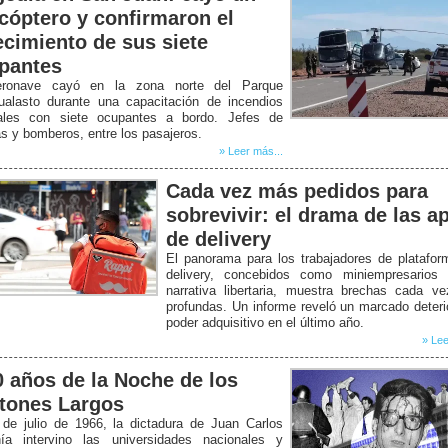
icóptero y confirmaron el
lecimiento de sus siete
pantes
ronave cayó en la zona norte del Parque
gualasto durante una capacitación de incendios
tales con siete ocupantes a bordo. Jefes de
as y bomberos, entre los pasajeros.
» Leer más...
Cada vez más pedidos para
sobrevivir: el drama de las a
de delivery
El panorama para los trabajadores de platafo
delivery, concebidos como miniempresarios 
narrativa libertaria, muestra brechas cada v
profundas. Un informe reveló un marcado deteri
poder adquisitivo en el último año.
» Lee
0 años de la Noche de los
tones Largos
 de julio de 1966, la dictadura de Juan Carlos
ía intervino las universidades nacionales y