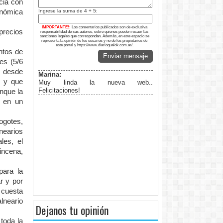
cia con
onómica
Ingrese la suma de 4 + 5:
IMPORTANTE!:
Los comentarios publicados son de exclusiva
precios
responsabilidad de sus autores, sobre quienes pueden recaer las
sanciones legales que correspondan. Además, en este espacio se
representa la opinión de los usuarios y no de los propietarios de
este portal y https://www.diariogualok.com.ar/.
ntos de
Enviar mensaje
es (5/6
 desde
Marina:
s y que
Muy linda la nueva web..
Felicitaciones!
unque la
d en un
ogotes,
nearios
les, el
incena,
para la
r y por
 cuesta
lneario
Dejanos tu opinión
toda la