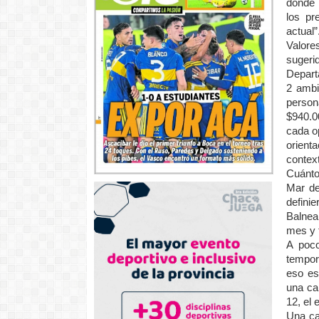
donde 
los pr
actual”
Valore
sugerid
Depart
2 ambi
perso
$940.0
cada op
orient
contex
Cuánto
Mar de
defini
Balnea
mes y 
A poco
tempor
eso es
una ca
12, el
Una ca