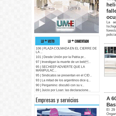
hel
fal
ocu
La ae
Ischi
fores
policí
lo + visto
lo + comentado
106 | PLAZA COLMADA EN EL CIERRE DE
LA ...
101 | Desde Unión por la Patria pr...
97 | Investigan la muerte de un beb...
95 | SECHEEP ADVIERTE QUE LA
MANIPULAC...
95 | Sindicatos se presentan en el CID...
93 | La mitad de los argentinos dice q...
90 | Pergamino: discutió con su v...
89 | Juicio por Loan: las declaracione...
A 6
Empresas y servicios
Bas
El 29
Ongan