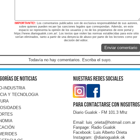
IMPORTANTE!:
Los comentarios publicados son de exclusiva responsabilidad de sus autores,
sobre quienes pueden recaer las sanciones legales que correspondan. Además, en este
espacio se representa la opinión de los usuarios y no de los propietarios de este portal y
https://www.diariogualok.com.ar/. Los textos que violen las normas establecidas para este sitio
serían eliminados, tanto a partir de una denuncia de abuso por parte de los lectores como por
decisión del editor.
Enviar comentario
Todavía no hay comentarios. Escriba el suyo.
gorías de noticias
Nuestras redes sociales
O-INDUSTRIA
CIA Y TECNOLOGIA
TURA
Para contactarse con nosotros
IOSIDADES
Diario Gualok - FM 101.3 Mhz
ORTES
NOMIA
Email: luis_orieta@hotmail.com.ar
Fanpage: Radio Gualok
CACIÓN
Facebook: Luis Alberto Orieta
MERIDES
Instagram: @diariogualok.ok