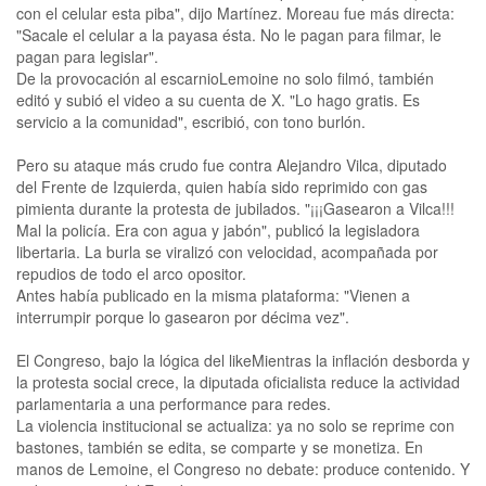
con el celular esta piba", dijo Martínez. Moreau fue más directa:
"Sacale el celular a la payasa ésta. No le pagan para filmar, le
pagan para legislar".
De la provocación al escarnioLemoine no solo filmó, también
editó y subió el video a su cuenta de X. "Lo hago gratis. Es
servicio a la comunidad", escribió, con tono burlón.
Pero su ataque más crudo fue contra Alejandro Vilca, diputado
del Frente de Izquierda, quien había sido reprimido con gas
pimienta durante la protesta de jubilados. "¡¡¡Gasearon a Vilca!!!
Mal la policía. Era con agua y jabón", publicó la legisladora
libertaria. La burla se viralizó con velocidad, acompañada por
repudios de todo el arco opositor.
Antes había publicado en la misma plataforma: "Vienen a
interrumpir porque lo gasearon por décima vez".
El Congreso, bajo la lógica del likeMientras la inflación desborda y
la protesta social crece, la diputada oficialista reduce la actividad
parlamentaria a una performance para redes.
La violencia institucional se actualiza: ya no solo se reprime con
bastones, también se edita, se comparte y se monetiza. En
manos de Lemoine, el Congreso no debate: produce contenido. Y